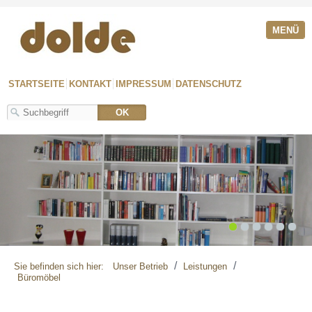
MENÜ
STARTSEITE
KONTAKT
IMPRESSUM
DATENSCHUTZ
1
2
3
4
5
6
/
/
Sie befinden sich hier:
Unser Betrieb
Leistungen
Büromöbel