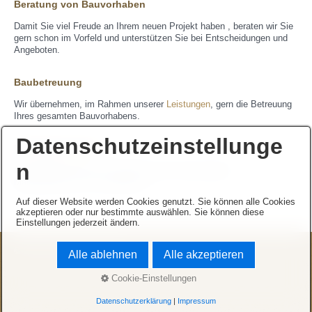
Beratung von Bauvorhaben
Damit Sie viel Freude an Ihrem neuen Projekt haben , beraten wir Sie
gern schon im Vorfeld und unterstützen Sie bei Entscheidungen und
Angeboten.
Baubetreuung
Wir übernehmen, im Rahmen unserer
Leistungen
, gern die Betreuung
Ihres gesamten Bauvorhabens.
Datenschutzeinstellunge
Materialbestellung
n
Gern helfen wir Ihnen, im Rahmen Ihres Bauvorhabens,
Materialwünsche zu koordinieren.
Auf dieser Website werden Cookies genutzt. Sie können alle Cookies
akzeptieren oder nur bestimmte auswählen. Sie können diese
Einstellungen jederzeit ändern.
© 2026 Schreinerei Dolde
Alle ablehnen
Alle akzeptieren
Cookie-Einstellungen
Datenschutzerklärung
|
Impressum