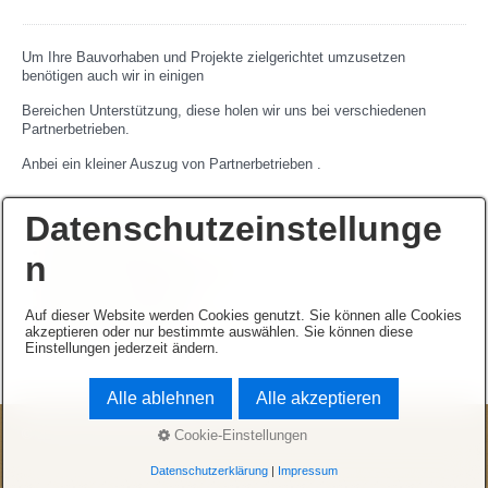
Um Ihre Bauvorhaben und Projekte zielgerichtet umzusetzen
benötigen auch wir in einigen
Bereichen Unterstützung, diese holen wir uns bei verschiedenen
Partnerbetrieben.
Anbei ein kleiner Auszug von Partnerbetrieben .
Datenschutzeinstellunge
Kohler Parkett
Siemens Hausgeräte
n
Gabler CNC Edelstahlprodukte
Blech-Form Neuhausen
Edelmann Architeken
Auf dieser Website werden Cookies genutzt. Sie können alle Cookies
"
Wie der Schreiner kann's Keiner"
akzeptieren oder nur bestimmte auswählen. Sie können diese
Einstellungen jederzeit ändern.
Alle ablehnen
Alle akzeptieren
© 2026 Schreinerei Dolde
Cookie-Einstellungen
Datenschutzerklärung
|
Impressum