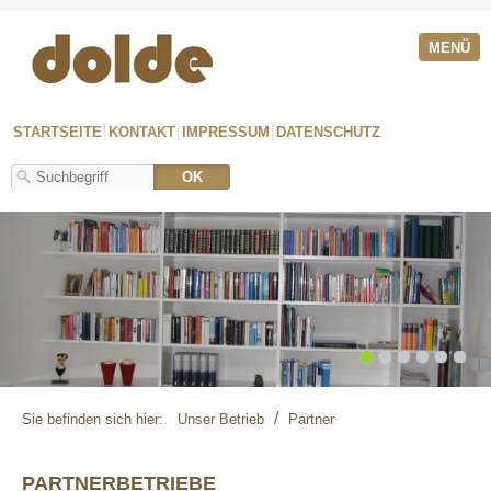
MENÜ
STARTSEITE
KONTAKT
IMPRESSUM
DATENSCHUTZ
1
2
3
4
5
6
/
Sie befinden sich hier:
Unser Betrieb
Partner
PARTNERBETRIEBE