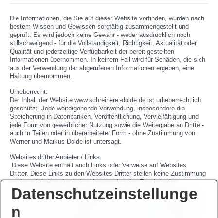
Die Informationen, die Sie auf dieser Website vorfinden, wurden nach
bestem Wissen und Gewissen sorgfältig zusammengestellt und
geprüft. Es wird jedoch keine Gewähr - weder ausdrücklich noch
stillschweigend - für die Vollständigkeit, Richtigkeit, Aktualität oder
Qualität und jederzeitige Verfügbarkeit der bereit gestellten
Informationen übernommen. In keinem Fall wird für Schäden, die sich
aus der Verwendung der abgerufenen Informationen ergeben, eine
Haftung übernommen.
Urheberrecht:
Der Inhalt der Website www.schreinerei-dolde.de ist urheberrechtlich
geschützt. Jede weitergehende Verwendung, insbesondere die
Speicherung in Datenbanken, Veröffentlichung, Vervielfältigung und
jede Form von gewerblicher Nutzung sowie die Weitergabe an Dritte -
auch in Teilen oder in überarbeiteter Form - ohne Zustimmung von
Werner und Markus Dolde ist untersagt.
Websites dritter Anbieter / Links:
Diese Website enthält auch Links oder Verweise auf Websites
Dritter. Diese Links zu den Websites Dritter stellen keine Zustimmung
zu deren Inhalten durch den Herausgeber dar. Es wird keine
Datenschutzeinstellunge
Verantwortung für die Verfügbarkeit oder den Inhalt solcher Websites
übernommen und keine Haftung für Schäden oder Verletzungen, die
n
aus der Nutzung - gleich welcher Art - solcher Inhalte entstehen. Mit
den Links zu anderen Websites vermittelt die Schreinerei Dolde den