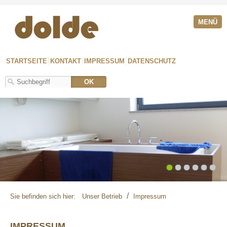
MENÜ
STARTSEITE
KONTAKT
IMPRESSUM
DATENSCHUTZ
1
2
3
4
5
6
/
Sie befinden sich hier:
Unser Betrieb
Impressum
IMPRESSUM